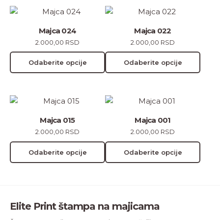
Ovaj
Ovaj
proizvod
proizvod
Majca 024
Majca 022
ima
ima
2.000,00
RSD
2.000,00
RSD
više
više
varijanti.
varijanti.
Odaberite opcije
Odaberite opcije
Opcije
Opcije
mogu
mogu
biti
biti
Ovaj
Ovaj
izabrane
izabrane
proizvod
proizvod
na
na
Majca 015
Majca 001
ima
ima
stranici
stranici
2.000,00
RSD
2.000,00
RSD
više
više
proizvoda.
proizvoda.
varijanti.
varijanti.
Odaberite opcije
Odaberite opcije
Opcije
Opcije
mogu
mogu
biti
biti
izabrane
izabrane
Elite Print štampa na majicama
na
na
stranici
stranici