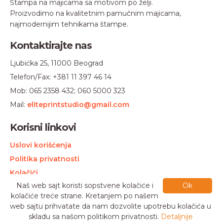
Štampa na majicama sa motivom po želji.
proizvoda.
proizvoda.
Proizvodimo na kvalitetnim pamučnim majicama,
najmodernijim tehnikama štampe.
Kontaktirajte nas
Ljubićka 25, 11000 Beograd
Telefon/Fax: +381 11 397 46 14
Mob: 065 2358 432; 060 5000 323
Mail:
eliteprintstudio@gmail.com
Korisni linkovi
Uslovi korišćenja
Politika privatnosti
Kolačići
Naš web sajt koristi sopstvene kolačiće i
Ok
kolačiće treće strane. Kretanjem po našem
Elite Print © 2024.
Sva prava zadržana.
web sajtu prihvatate da nam dozvolite upotrebu kolačića u
Izrada web sajta:
Bluelinemedia
skladu sa našom politikom privatnosti.
Detaljnije