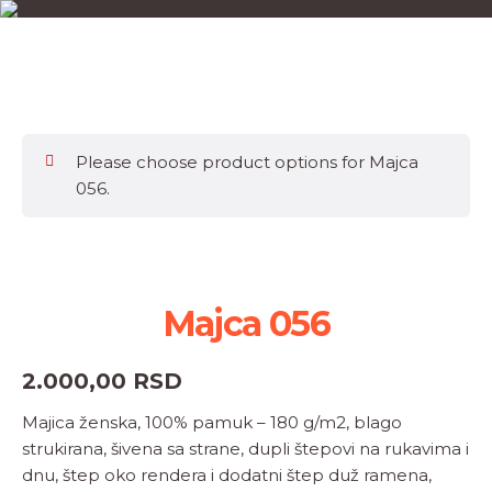
Please choose product options for Majca
056.
Majca 056
2.000,00
RSD
Majica ženska, 100% pamuk – 180 g/m2, blago
strukirana, šivena sa strane, dupli štepovi na rukavima i
dnu, štep oko rendera i dodatni štep duž ramena,