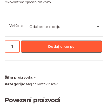
okovratnik ojačan trakom.
Veličina
Majca
Dodaj u korpu
056
količina
Šifra proizvoda:
-
Kategorija:
Majica kratak rukav
Povezani proizvodi