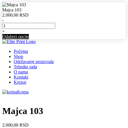
Majca 103
2.000,00
RSD
-
+
Odaberi opcije
Početna
Shop
Održavanje proizvoda
Tehnike rada
O nama
Kontakt
Kreiraj
Korpa
Majca 103
2.000,00
RSD