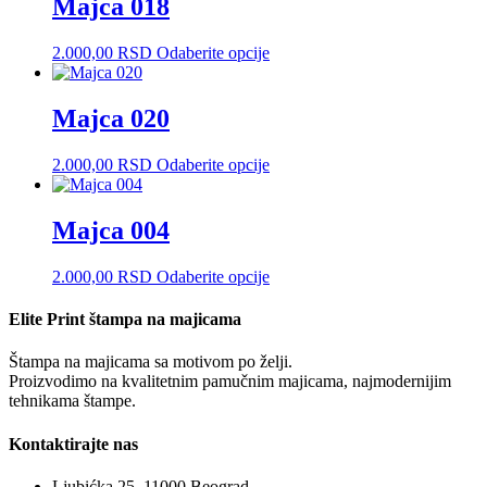
Majca 018
varijanti.
Opcije
Ovaj
2.000,00
RSD
Odaberite opcije
mogu
proizvod
biti
ima
izabrane
više
Majca 020
na
varijanti.
stranici
Opcije
proizvoda.
Ovaj
2.000,00
RSD
Odaberite opcije
mogu
proizvod
biti
ima
izabrane
više
Majca 004
na
varijanti.
stranici
Opcije
proizvoda.
Ovaj
2.000,00
RSD
Odaberite opcije
mogu
proizvod
biti
ima
Elite Print štampa na majicama
izabrane
više
na
varijanti.
stranici
Štampa na majicama sa motivom po želji.
Opcije
proizvoda.
Proizvodimo na kvalitetnim pamučnim majicama, najmodernijim
mogu
tehnikama štampe.
biti
izabrane
Kontaktirajte nas
na
stranici
Ljubićka 25, 11000 Beograd