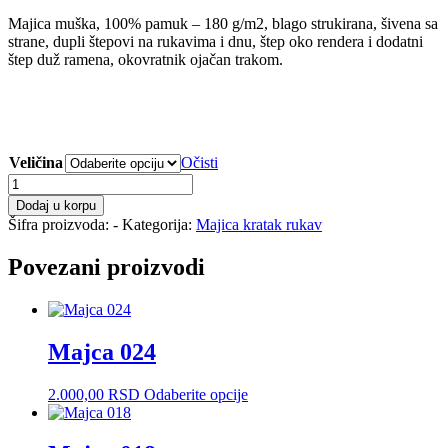
Majica muška, 100% pamuk – 180 g/m2, blago strukirana, šivena sa
strane, dupli štepovi na rukavima i dnu, štep oko rendera i dodatni
štep duž ramena, okovratnik ojačan trakom.
Veličina
Očisti
Majca
103
Dodaj u korpu
količina
Šifra proizvoda:
-
Kategorija:
Majica kratak rukav
Povezani proizvodi
Majca 024
Ovaj
2.000,00
RSD
Odaberite opcije
proizvod
ima
više