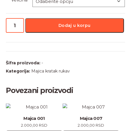
Majca
Dodaj u korpu
084
količina
Šifra proizvoda:
-
Kategorija:
Majica kratak rukav
Povezani proizvodi
Ovaj
Ovaj
proizvod
proizvod
Majca 001
Majca 007
ima
ima
2.000,00
RSD
2.000,00
RSD
više
više