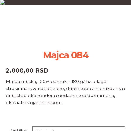
Majca 084
2.000,00
RSD
Majica muška, 100% pamuk – 180 g/m2, blago
strukirana, šivena sa strane, dupli štepovi na rukavima i
dnu, štep oko rendera i dodatni štep duž ramena,
okovratnik ojačan trakom.
Veličina