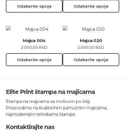
varijanti.
varijanti.
Odaberite opcije
Odaberite opcije
Opcije
Opcije
mogu
mogu
biti
biti
Ovaj
Ovaj
izabrane
izabrane
proizvod
proizvod
na
na
Majca 004
Majca 020
ima
ima
stranici
stranici
2.000,00
RSD
2.000,00
RSD
više
više
proizvoda.
proizvoda.
varijanti.
varijanti.
Odaberite opcije
Odaberite opcije
Opcije
Opcije
mogu
mogu
biti
biti
izabrane
izabrane
Elite Print štampa na majicama
na
na
stranici
stranici
Štampa na majicama sa motivom po želji.
proizvoda.
proizvoda.
Proizvodimo na kvalitetnim pamučnim majicama,
najmodernijim tehnikama štampe.
Kontaktirajte nas