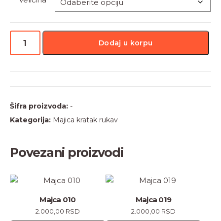
Majca
Dodaj u korpu
070
količina
Šifra proizvoda:
-
Kategorija:
Majica kratak rukav
Povezani proizvodi
Ovaj
Ovaj
proizvod
proizvod
Majca 010
Majca 019
ima
ima
2.000,00
RSD
2.000,00
RSD
više
više