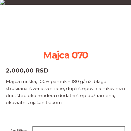
Majca 070
2.000,00
RSD
Majica muška, 100% pamuk – 180 g/m2, blago
strukirana, šivena sa strane, dupli štepovi na rukavima i
dnu, štep oko rendera i dodatni štep duž ramena,
okovratnik ojačan trakom.
Veličina