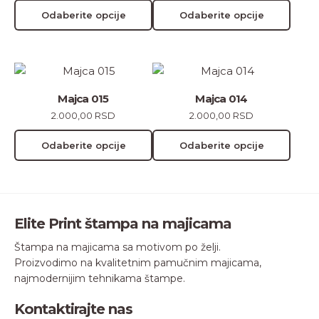
varijanti.
varijanti.
Odaberite opcije
Odaberite opcije
Opcije
Opcije
mogu
mogu
biti
biti
Ovaj
Ovaj
izabrane
izabrane
proizvod
proizvod
na
na
Majca 015
Majca 014
ima
ima
stranici
stranici
2.000,00
RSD
2.000,00
RSD
više
više
proizvoda.
proizvoda.
varijanti.
varijanti.
Odaberite opcije
Odaberite opcije
Opcije
Opcije
mogu
mogu
biti
biti
izabrane
izabrane
Elite Print štampa na majicama
na
na
stranici
stranici
Štampa na majicama sa motivom po želji.
proizvoda.
proizvoda.
Proizvodimo na kvalitetnim pamučnim majicama,
najmodernijim tehnikama štampe.
Kontaktirajte nas