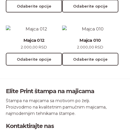
varijanti.
varijanti.
Odaberite opcije
Odaberite opcije
Opcije
Opcije
mogu
mogu
biti
biti
Ovaj
Ovaj
izabrane
izabrane
proizvod
proizvod
na
na
Majca 012
Majca 010
ima
ima
stranici
stranici
2.000,00
RSD
2.000,00
RSD
više
više
proizvoda.
proizvoda.
varijanti.
varijanti.
Odaberite opcije
Odaberite opcije
Opcije
Opcije
mogu
mogu
biti
biti
izabrane
izabrane
Elite Print štampa na majicama
na
na
stranici
stranici
Štampa na majicama sa motivom po želji.
proizvoda.
proizvoda.
Proizvodimo na kvalitetnim pamučnim majicama,
najmodernijim tehnikama štampe.
Kontaktirajte nas