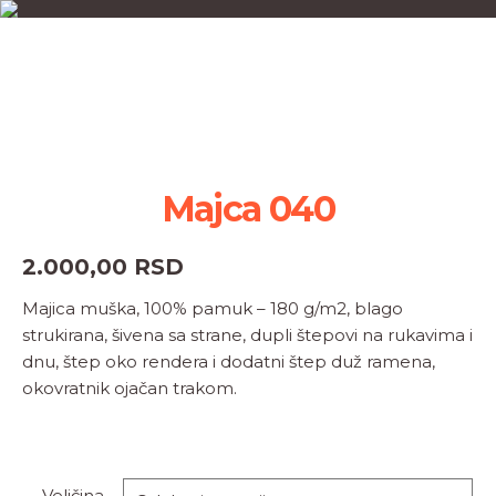
Majca 040
2.000,00
RSD
Majica muška, 100% pamuk – 180 g/m2, blago
strukirana, šivena sa strane, dupli štepovi na rukavima i
dnu, štep oko rendera i dodatni štep duž ramena,
okovratnik ojačan trakom.
Veličina