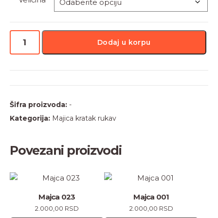
Majca
Dodaj u korpu
040
količina
Šifra proizvoda:
-
Kategorija:
Majica kratak rukav
Povezani proizvodi
Ovaj
Ovaj
proizvod
proizvod
Majca 023
Majca 001
ima
ima
2.000,00
RSD
2.000,00
RSD
više
više